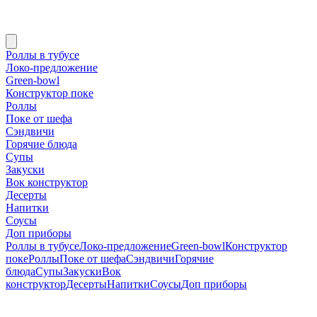
Роллы в тубусе
Локо-предложение
Green-bowl
Конструктор поке
Роллы
Поке от шефа
Сэндвичи
Горячие блюда
Супы
Закуски
Вок конструктор
Десерты
Напитки
Соусы
Доп приборы
Роллы в тубусе
Локо-предложение
Green-bowl
Конструктор
поке
Роллы
Поке от шефа
Сэндвичи
Горячие
блюда
Супы
Закуски
Вок
конструктор
Десерты
Напитки
Соусы
Доп приборы