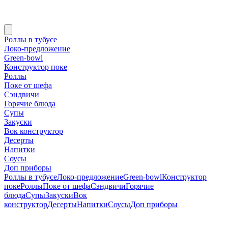
Роллы в тубусе
Локо-предложение
Green-bowl
Конструктор поке
Роллы
Поке от шефа
Сэндвичи
Горячие блюда
Супы
Закуски
Вок конструктор
Десерты
Напитки
Соусы
Доп приборы
Роллы в тубусе
Локо-предложение
Green-bowl
Конструктор
поке
Роллы
Поке от шефа
Сэндвичи
Горячие
блюда
Супы
Закуски
Вок
конструктор
Десерты
Напитки
Соусы
Доп приборы