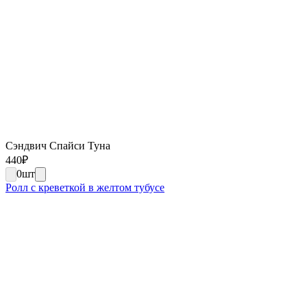
Сэндвич Спайси Туна
440
₽
0
шт
Ролл с креветкой в желтом тубусе