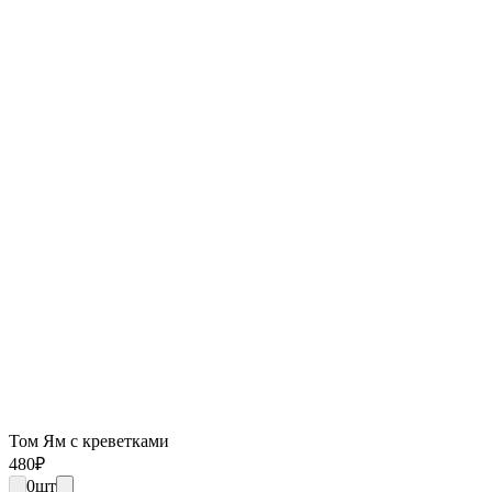
Том Ям с креветками
480
₽
0
шт