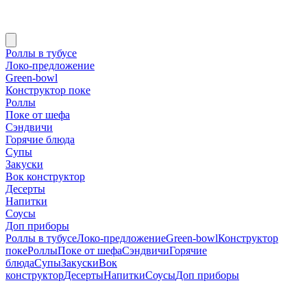
Роллы в тубусе
Локо-предложение
Green-bowl
Конструктор поке
Роллы
Поке от шефа
Сэндвичи
Горячие блюда
Супы
Закуски
Вок конструктор
Десерты
Напитки
Соусы
Доп приборы
Роллы в тубусе
Локо-предложение
Green-bowl
Конструктор
поке
Роллы
Поке от шефа
Сэндвичи
Горячие
блюда
Супы
Закуски
Вок
конструктор
Десерты
Напитки
Соусы
Доп приборы