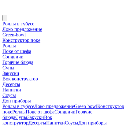
Роллы в тубусе
Локо-предложение
Green-bowl
Конструктор поке
Роллы
Поке от шефа
Сэндвичи
Горячие блюда
Супы
Закуски
Вок конструктор
Десерты
Напитки
Соусы
Доп приборы
Роллы в тубусе
Локо-предложение
Green-bowl
Конструктор
поке
Роллы
Поке от шефа
Сэндвичи
Горячие
блюда
Супы
Закуски
Вок
конструктор
Десерты
Напитки
Соусы
Доп приборы