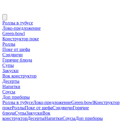
Роллы в тубусе
Локо-предложение
Green-bowl
Конструктор поке
Роллы
Поке от шефа
Сэндвичи
Горячие блюда
Супы
Закуски
Вок конструктор
Десерты
Напитки
Соусы
Доп приборы
Роллы в тубусе
Локо-предложение
Green-bowl
Конструктор
поке
Роллы
Поке от шефа
Сэндвичи
Горячие
блюда
Супы
Закуски
Вок
конструктор
Десерты
Напитки
Соусы
Доп приборы