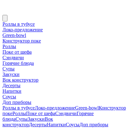
Роллы в тубусе
Локо-предложение
Green-bowl
Конструктор поке
Роллы
Поке от шефа
Сэндвичи
Горячие блюда
Супы
Закуски
Вок конструктор
Десерты
Напитки
Соусы
Доп приборы
Роллы в тубусе
Локо-предложение
Green-bowl
Конструктор
поке
Роллы
Поке от шефа
Сэндвичи
Горячие
блюда
Супы
Закуски
Вок
конструктор
Десерты
Напитки
Соусы
Доп приборы