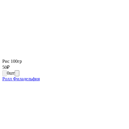
Рис 100гр
50
₽
0
шт
Ролл Филадельфия