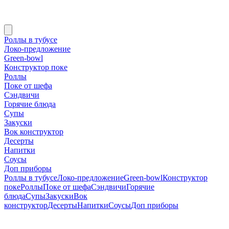
Роллы в тубусе
Локо-предложение
Green-bowl
Конструктор поке
Роллы
Поке от шефа
Сэндвичи
Горячие блюда
Супы
Закуски
Вок конструктор
Десерты
Напитки
Соусы
Доп приборы
Роллы в тубусе
Локо-предложение
Green-bowl
Конструктор
поке
Роллы
Поке от шефа
Сэндвичи
Горячие
блюда
Супы
Закуски
Вок
конструктор
Десерты
Напитки
Соусы
Доп приборы