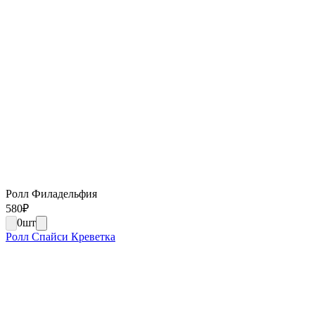
Ролл Филадельфия
580
₽
0
шт
Ролл Спайси Креветка