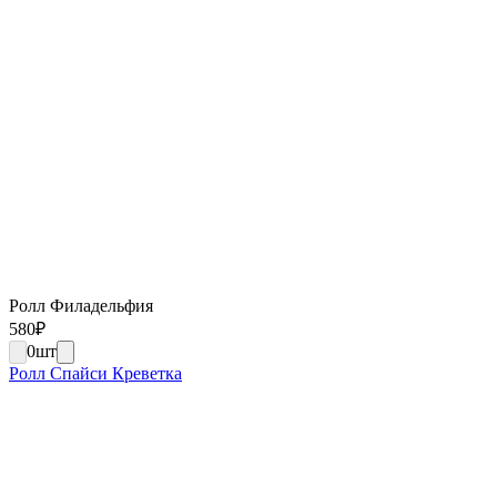
Ролл Филадельфия
580
₽
0
шт
Ролл Спайси Креветка