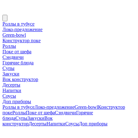
Роллы в тубусе
Локо-предложение
Green-bowl
Конструктор поке
Роллы
Поке от шефа
Сэндвичи
Горячие блюда
Супы
Закуски
Вок конструктор
Десерты
Напитки
Соусы
Доп приборы
Роллы в тубусе
Локо-предложение
Green-bowl
Конструктор
поке
Роллы
Поке от шефа
Сэндвичи
Горячие
блюда
Супы
Закуски
Вок
конструктор
Десерты
Напитки
Соусы
Доп приборы