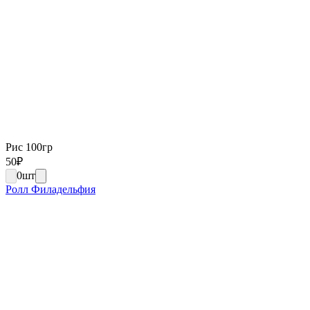
Рис 100гр
50
₽
0
шт
Ролл Филадельфия