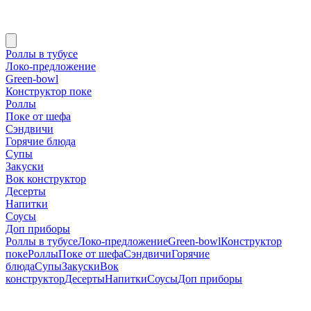
Роллы в тубусе
Локо-предложение
Green-bowl
Конструктор поке
Роллы
Поке от шефа
Сэндвичи
Горячие блюда
Супы
Закуски
Вок конструктор
Десерты
Напитки
Соусы
Доп приборы
Роллы в тубусе
Локо-предложение
Green-bowl
Конструктор
поке
Роллы
Поке от шефа
Сэндвичи
Горячие
блюда
Супы
Закуски
Вок
конструктор
Десерты
Напитки
Соусы
Доп приборы