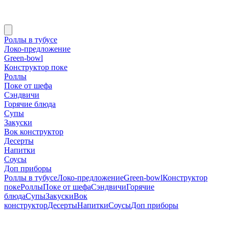
Роллы в тубусе
Локо-предложение
Green-bowl
Конструктор поке
Роллы
Поке от шефа
Сэндвичи
Горячие блюда
Супы
Закуски
Вок конструктор
Десерты
Напитки
Соусы
Доп приборы
Роллы в тубусе
Локо-предложение
Green-bowl
Конструктор
поке
Роллы
Поке от шефа
Сэндвичи
Горячие
блюда
Супы
Закуски
Вок
конструктор
Десерты
Напитки
Соусы
Доп приборы